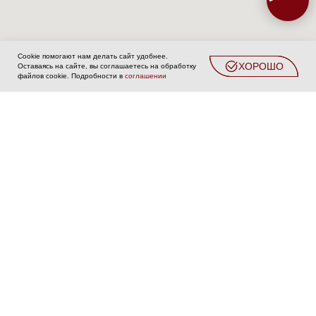
Cookie помогают нам делать сайт удобнее.
ХОРОШО
Оставаясь на сайте, вы соглашаетесь на обработку
Beauty
Главная
Каталог
Партнёрство
Контакты
Ещё...
файлов cookie. Подробности в
соглашении
Салон