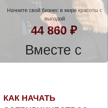
ассортимента
— Сформируйте заказ на сумму
от 100 000 рублей
— Получите подарочный набор
стоимостью 20 000 рублей бесплатно.
— Начните работу с премиальными
материалами уже завтра!
ОСТАВИТЬ ЗАЯВКУ
+7
Отправляя данную форму я даю свое согласие с