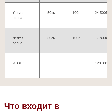
Упругая
50см
100г
24 500₽
волна
Легкая
50см
100г
17 800₽
волна
ИТОГО:
128 900₽
О фабрике волос
HairStore
HAIRSTORE
— ведущий производитель
волос премиум-класса, работающий на