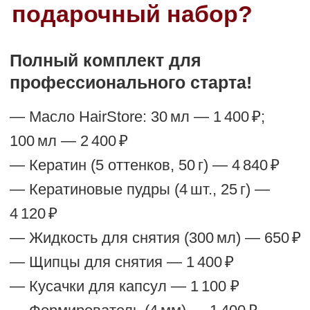
рынке с 2012 года. Мы создаём
безупречные решения для наращивания
волос и предлагаем только тщательно
отобранные волосы высокого качества
Мы работаем для профессионалов,
которые ценят:
Качество
— натуральные волосы с
идеальной структурой и бережной
обработкой.
Удобство
— всё необходимое для
работы в одном месте: от волос до
расходников и обучения.
Результат
— ваши клиенты будут
возвращаться снова, благодаря
красивому, естественному и
долговечному наращиванию.
Поддержку
— персональный менеджер
и доступ к материалам и предложениям