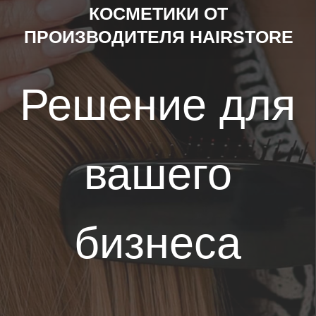
вашего
бизнеса
СТАРТ В БИЗНЕСЕ С
МАКСИМАЛЬНОЙ
ВЫГОДОЙ!
Закажите товары на сумму от
100 000 ₽
по оптовой цене — и получите
подарочный набор стоимостью
20 000 ₽
АБСОЛЮТНО БЕСПЛАТНО!
Это не просто подарок — это ваш