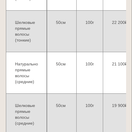
— Щипцы для снятия — 1 400 ₽
— Кусачки для капсул — 1 100 ₽
— Формирователь (4 мм) — 1 400 ₽
Шелковые
50см
100г
22 200₽
— Формирователь (6 мм) — 1 400 ₽
прямые
— Премиальный кошелёк — 500 ₽ —
волосы
(тонкие)
Зажимы (2 шт.) — 150 ₽
Стоимость такого набора
Натурально
50см
100г
21 100₽
составляет:
19 360₽
прямые
волосы
(средние)
Начните свой бизнес в мире
красоты с выгодой 44 860 ₽
вместе с Hairstore!
Шелковые
50см
100г
19 900₽
прямые
волосы
(средние)