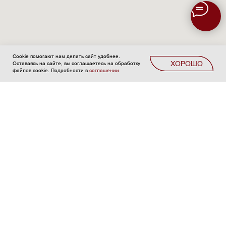
Cookie помогают нам делать сайт удобнее.
ХОРОШО
Оставаясь на сайте, вы соглашаетесь на обработку
Beauty
Главная
Каталог
Партнёрство
Контакты
Ещё...
файлов cookie. Подробности в
соглашении
Салон