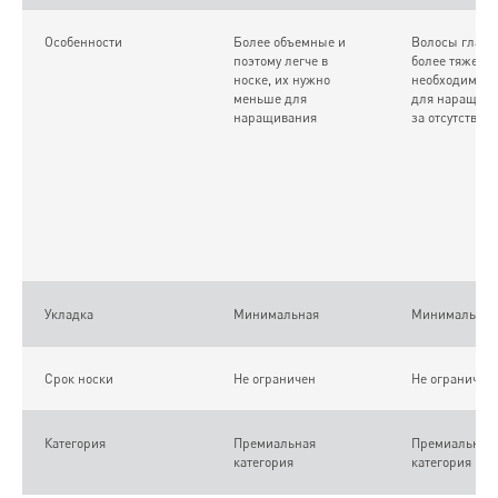
Особенности
Более объемные и
Волосы гладк
поэтому легче в
более тяжелые
носке, их нужно
необходимо б
меньше для
для наращива
наращивания
за отсутствия
Укладка
Минимальная
Минимальная
Срок носки
Не ограничен
Не ограничен
Категория
Премиальная
Премиальная
категория
категория