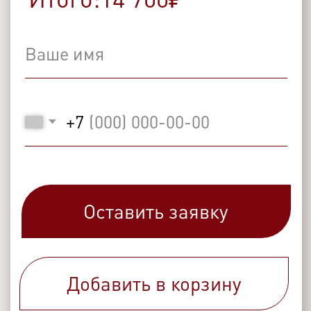
В категории встречаются хвостики и с
легкой волной, которая присутствует
при естественной сушке и легко
исчезает при укладке волос, при
необходимости вы можете запросить
у менеджера данную структуру.
Это выбор тех, кто хочет идеальный,
глянцевый результат без лишних усилий
в уходе и укладке. Важно знать, что
данная категория не будет завиваться
даже в жарких странах, если волосы
нарастить на славянскую структуру, то
они будут виться в жарком климате, а
наращенные будут оставаться
абсолютно прямыми.