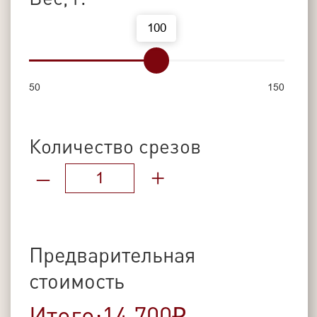
Доступная категория прямых волос.
Гладкие и блестящие по природной
текстуре.
Для кого
Для клиентов,
предпочитающим
гладкую прямую структуру
Для мастеров,
которым важно
сочетание красивого результата и
доступной цены
Для создания аккуратного и
естественно выглядящего
наращивания
Особенности, достойные восхищения
Волосы имеют зеркальный блеск.
Гладкие и струящиеся, без
пористости и пушистости.