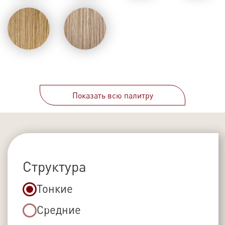
65 см
70 см
Вес, г.
100
Показать всю палитру
ТЁМНЫЕ
50
150
Количество срезов
–
+
Предварительная
стоимость
Итого:
14 700
₽