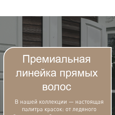
Премиальная
линейка прямых
волос
В нашей коллекции — настоящая
палитра красок: от ледяного
блонда до глубокого, насыщенного
шоколада. Каждый оттенок создан,
чтобы подчеркнуть вашу
уникальность.
Подробнее