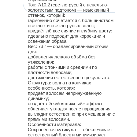
Тон: 7/10.2 (светло-русый с пепельно-
золотистым подтоном) — изысканный
оттенок, который:
гармонично сочетается с большинством
светлых и светло-русых волос;
придаёт лёгкое сияние и глубину цвету;
идеально подходит для коррекции и
освежения образа.
Вес: 73 г — сбалансированный объём
для:
добавления лёгкого объёма без
утяжеления;
работы с тонкими и средними по
плотности волосами;
достижения естественного результата.
Структура: волна на кончиках —
особенность, которая:
придаёт волосам непринуждённую
динамику;
создаёт лёгкий «пляжный» эффект;
облегчает укладку после наращивания;
выглядит естественно при смешивании с
прямыми волосами.
Особенности материала:
Сохранённая кутикула — обеспечивает
естественный блеск и минимизирует